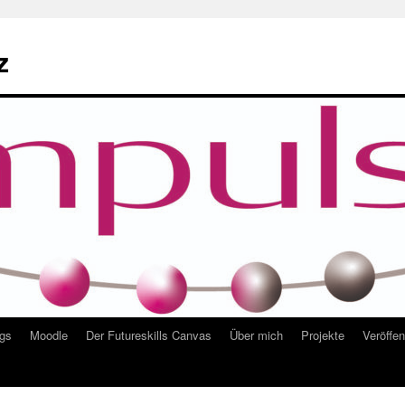
z
ngs
Moodle
Der Futureskills Canvas
Über mich
Projekte
Veröffe