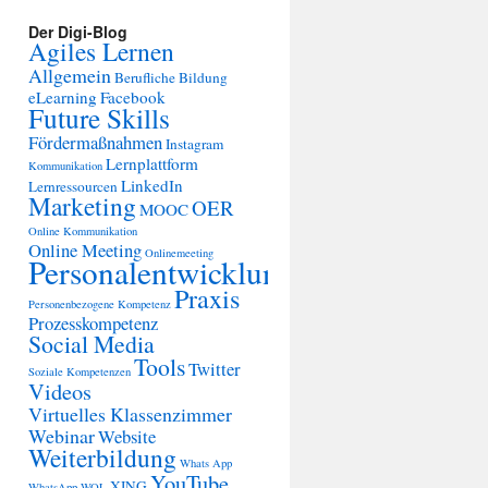
Der Digi-Blog
Agiles Lernen
Allgemein
Berufliche Bildung
eLearning
Facebook
Future Skills
Fördermaßnahmen
Instagram
Lernplattform
Kommunikation
LinkedIn
Lernressourcen
Marketing
OER
MOOC
Online Kommunikation
Online Meeting
Onlinemeeting
Personalentwicklung
Praxis
Personenbezogene Kompetenz
Prozesskompetenz
Social Media
Tools
Twitter
Soziale Kompetenzen
Videos
Virtuelles Klassenzimmer
Webinar
Website
Weiterbildung
Whats App
YouTube
XING
WhatsApp
WOL