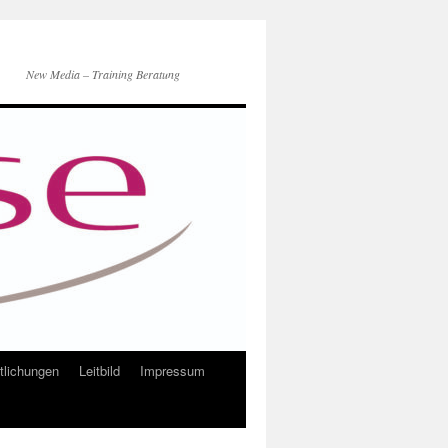
New Media – Training Beratung
ntlichungen
Leitbild
Impressum