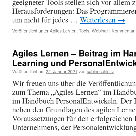
geeigneter Tools stellen sich vor allem 
Herausforderungen: Das Programmieren e
um nicht für jedes …
Weiterlesen
→
Veröffentlicht unter
Agiles Lernen
,
Tools
,
Webinar
|
Kommentar h
Agiles Lernen – Beitrag im H
Learning und PersonalEntwic
Veröffentlicht am
22. Januar 2021
von
sabineschirlitz
Wir freuen uns über die Veröffentlichun
zum Thema „Agiles Lernen“ im Handb
im Handbuch PersonalEntwickeln. Der B
neben den Grundlagen des agilen Lerne
Voraussetzungen für den erfolgreichen E
Unternehmens, der Personalentwicklu