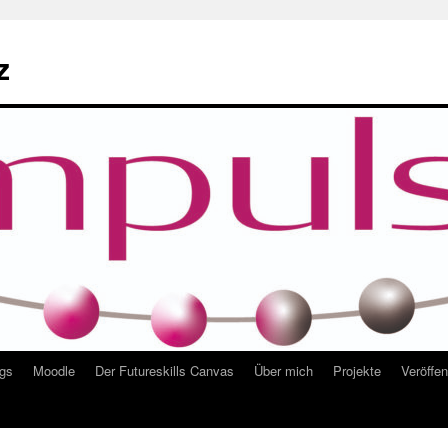
z
ngs
Moodle
Der Futureskills Canvas
Über mich
Projekte
Veröffe