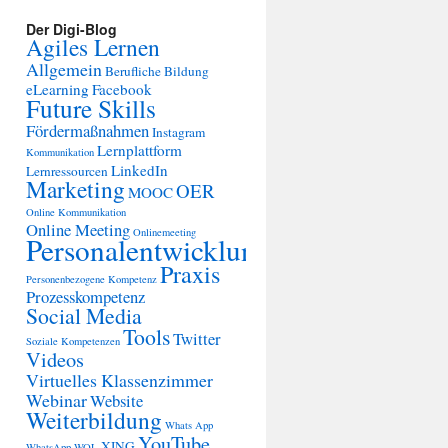
Der Digi-Blog
Agiles Lernen
Allgemein
Berufliche Bildung
eLearning
Facebook
Future Skills
Fördermaßnahmen
Instagram
Lernplattform
Kommunikation
LinkedIn
Lernressourcen
Marketing
OER
MOOC
Online Kommunikation
Online Meeting
Onlinemeeting
Personalentwicklung
Praxis
Personenbezogene Kompetenz
Prozesskompetenz
Social Media
Tools
Twitter
Soziale Kompetenzen
Videos
Virtuelles Klassenzimmer
Webinar
Website
Weiterbildung
Whats App
YouTube
XING
WhatsApp
WOL