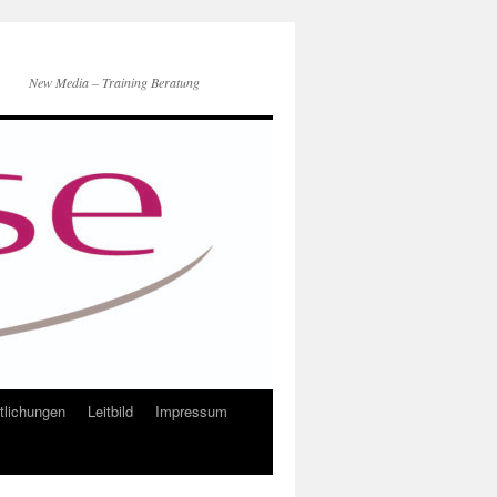
New Media – Training Beratung
ntlichungen
Leitbild
Impressum