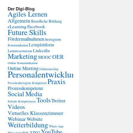
Der Digi-Blog
Agiles Lernen
Allgemein
Berufliche Bildung
eLearning
Facebook
Future Skills
Fördermaßnahmen
Instagram
Lernplattform
Kommunikation
LinkedIn
Lernressourcen
Marketing
OER
MOOC
Online Kommunikation
Online Meeting
Onlinemeeting
Personalentwicklung
Praxis
Personenbezogene Kompetenz
Prozesskompetenz
Social Media
Tools
Twitter
Soziale Kompetenzen
Videos
Virtuelles Klassenzimmer
Webinar
Website
Weiterbildung
Whats App
YouTube
XING
WhatsApp
WOL