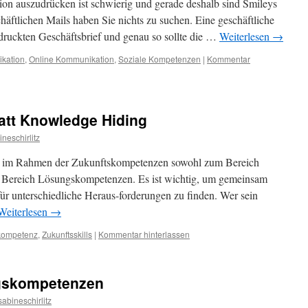
on auszudrücken ist schwierig und gerade deshalb sind Smileys
häftlichen Mails haben Sie nichts zu suchen. Eine geschäftliche
edruckten Geschäftsbrief und genau so sollte die …
Weiterlesen
→
kation
,
Online Kommunikation
,
Soziale Kompetenzen
|
Kommentar
att Knowledge Hiding
ineschirlitz
ört im Rahmen der Zukunftskompetenzen sowohl zum Bereich
 Bereich Lösungskompetenzen. Es ist wichtig, um gemeinsam
für unterschiedliche Heraus-forderungen zu finden. Wer sein
Weiterlesen
→
kompetenz
,
Zukunftsskills
|
Kommentar hinterlassen
ngskompetenzen
sabineschirlitz