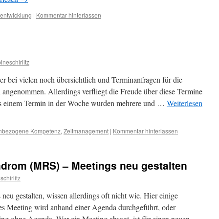
entwicklung
|
Kommentar hinterlassen
“
ineschirlitz
r bei vielen noch übersichtlich und Terminanfragen für die
 angenommen. Allerdings verfliegt die Freude über diese Termine
us einem Termin in der Woche wurden mehrere und …
Weiterlesen
nbezogene Kompetenz
,
Zeitmanagement
|
Kommentar hinterlassen
drom (MRS) – Meetings neu gestalten
schirlitz
eu gestalten, wissen allerdings oft nicht wie. Hier einige
es Meeting wird anhand einer Agenda durchgeführt, oder
ing ohne Agenda. Wer ein Meeting absagt, ist für einen neuen