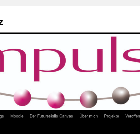
z
ngs
Moodle
Der Futureskills Canvas
Über mich
Projekte
Veröffe