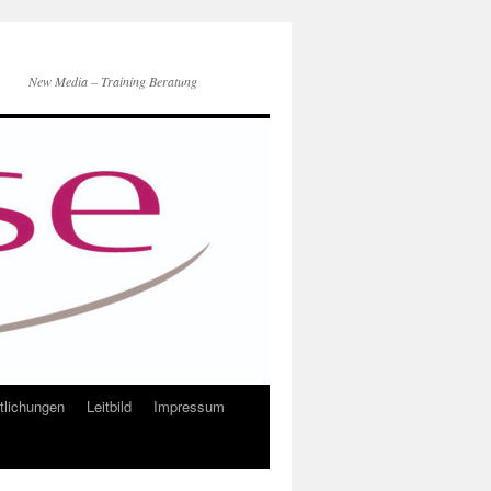
New Media – Training Beratung
ntlichungen
Leitbild
Impressum