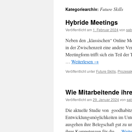
Future Skills
Kategoriearchiv:
Hybride Meetings
Veröffentlicht am
1. Februar 2024
von
sab
Neben den „klassischen“ Online Meet
in der Zwischenzeit eine andere Ver
Meetingform trifft sich ein Teil der
…
Weiterlesen
→
Veröffentlicht unter
Future Skills
,
Prozess
Wie Mitarbeitende ihr
Veröffentlicht am
29. Januar 2024
von
sab
Die aktuelle Studie von goodhabitz 
Entwicklungsmöglichkeiten im Unt
ausgehen ihre Belegschaft gut zu u
ihrer Kompetenzen für die …
Weite