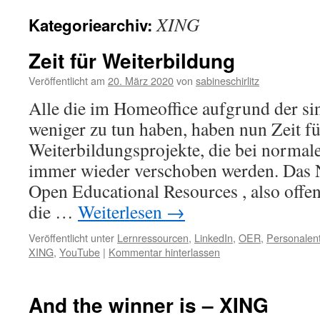
XING
Kategoriearchiv:
Zeit für Weiterbildung
Veröffentlicht am
20. März 2020
von
sabineschirlitz
Alle die im Homeoffice aufgrund der si
weniger zu tun haben, haben nun Zeit für
Weiterbildungsprojekte, die bei normal
immer wieder verschoben werden. Das N
Open Educational Resources , also offe
die …
Weiterlesen
→
Veröffentlicht unter
Lernressourcen
,
LinkedIn
,
OER
,
Personalen
XING
,
YouTube
|
Kommentar hinterlassen
And the winner is – XING