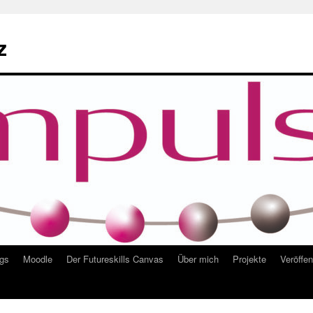
z
ngs
Moodle
Der Futureskills Canvas
Über mich
Projekte
Veröffe