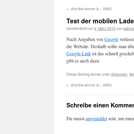
←
And the winner is – XING
Test der mobilen Lad
Veröffentlicht am
4. März 2019
von
sabine
Nach Angaben von
Google
verlass
die Website. Deshalb sollte man üb
Google-Link
ist das schnell gesch
gibt es auch dazu.
Dieser Beitrag wurde unter
Allgemein
,
We
←
And the winner is – XING
Schreibe einen Kommen
Du musst
angemeldet
sein, um ein