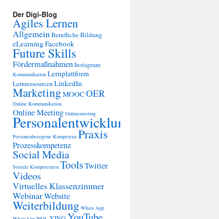
Der Digi-Blog
Agiles Lernen
Allgemein
Berufliche Bildung
eLearning
Facebook
Future Skills
Fördermaßnahmen
Instagram
Lernplattform
Kommunikation
LinkedIn
Lernressourcen
Marketing
OER
MOOC
Online Kommunikation
Online Meeting
Onlinemeeting
Personalentwicklung
Praxis
Personenbezogene Kompetenz
Prozesskompetenz
Social Media
Tools
Twitter
Soziale Kompetenzen
Videos
Virtuelles Klassenzimmer
Webinar
Website
Weiterbildung
Whats App
YouTube
XING
WhatsApp
WOL