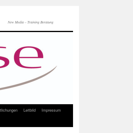
New Media – Training Beratung
ntlichungen
Leitbild
Impressum