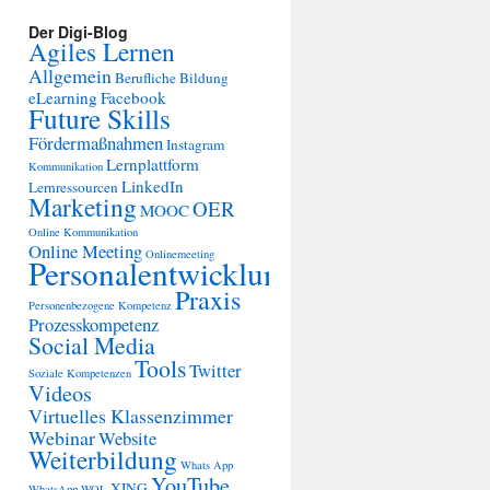
Der Digi-Blog
Agiles Lernen
Allgemein
Berufliche Bildung
eLearning
Facebook
Future Skills
Fördermaßnahmen
Instagram
Lernplattform
Kommunikation
LinkedIn
Lernressourcen
Marketing
OER
MOOC
Online Kommunikation
Online Meeting
Onlinemeeting
Personalentwicklung
Praxis
Personenbezogene Kompetenz
Prozesskompetenz
Social Media
Tools
Twitter
Soziale Kompetenzen
Videos
Virtuelles Klassenzimmer
Webinar
Website
Weiterbildung
Whats App
YouTube
XING
WhatsApp
WOL