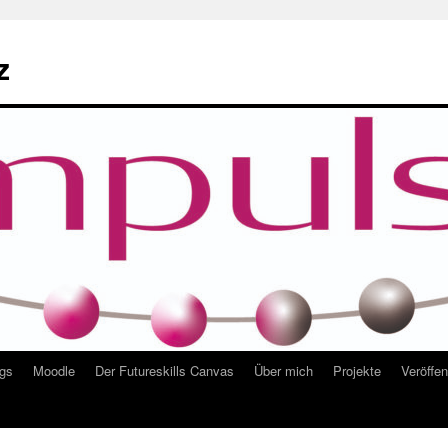
z
ngs
Moodle
Der Futureskills Canvas
Über mich
Projekte
Veröffe