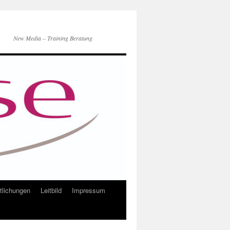
New Media – Training Beratung
ntlichungen
Leitbild
Impressum